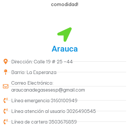
comodidad!
Arauca
Dirección: Calle 19 # 25 -44
Barrio: La Esperanza
Correo Electrónico:
araucanadegasesesp@gmail.com
Línea emergencia 3160100949
Línea atención al usuario 3026490545
Línea de cartera 3503676859